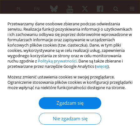
PL
EN
Przetwarzamy dane osobowe zbierane podczas odwiedzania
serwisu. Realizacja funkcji pozyskiwania informacji o użytkownikach
i ich zachowaniu odbywa się poprzez dobrowolnie wprowadzone w
formularzach informacje oraz zapisywanie w urządzeniach
końcowych plików cookies (tzw. ciasteczka). Dane, w tym pliki
cookies, wykorzystywane są w celu realizacji usług, zapewnienia
wygodnego korzystania ze strony oraz w celu monitorowania
Autor
Agnieszka Kiliańska
ruchu zgodnie z
Polityką prywatności
. Dane są także zbierane i
przetwarzane przez narzędzie Google Analytics (
więcej
).
Możesz zmienić ustawienia cookies w swojej przeglądarce.
Opis przypadku
Ograniczenie stosowania plików cookies w konfiguracji przeglądarki
Zwapnienia w tkankach miękkich w przebiegu
może wpłynąć na niektóre funkcjonalności dostępne na stronie.
zapalenia skórno-mięśniowego u 5-letniej
dziewczynki
Zgadzam się
Danuta Chlebna-Sokół
,
Jolanta Frasunkiewicz
,
Agnieszka Kiliańska
Nie zgadzam się
Reumatologia 2007;45(5):304-307
Streszczenie
Artykuł
(PDF)