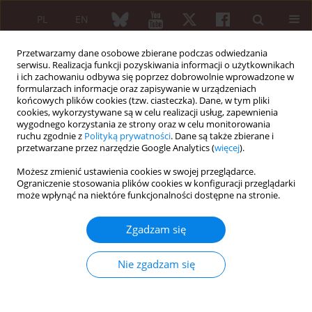
PL
EN
Przetwarzamy dane osobowe zbierane podczas odwiedzania
serwisu. Realizacja funkcji pozyskiwania informacji o użytkownikach
i ich zachowaniu odbywa się poprzez dobrowolnie wprowadzone w
formularzach informacje oraz zapisywanie w urządzeniach
końcowych plików cookies (tzw. ciasteczka). Dane, w tym pliki
cookies, wykorzystywane są w celu realizacji usług, zapewnienia
wygodnego korzystania ze strony oraz w celu monitorowania
Rada Naukowa
ruchu zgodnie z
Polityką prywatności
. Dane są także zbierane i
przetwarzane przez narzędzie Google Analytics (
więcej
).
Międzynarodowa Rada Naukowa
Możesz zmienić ustawienia cookies w swojej przeglądarce.
Ograniczenie stosowania plików cookies w konfiguracji przeglądarki
Sakir Ahmed
może wpłynąć na niektóre funkcjonalności dostępne na stronie.
Department of Clinical Immunology and Rheumatology,
Kalinga Institute
Zgadzam się
of Medical Sciences (KIMS), KIIT University (Bhubaneswar,
ORCID
India)
Nie zgadzam się
Howard Amital
Department of Medicine “B” and Zabludowicz Center for