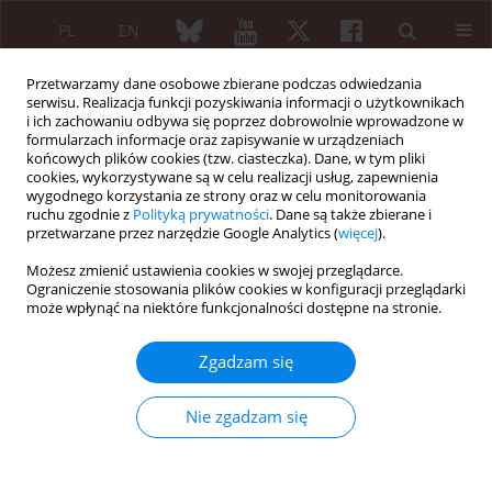
PL
EN
Przetwarzamy dane osobowe zbierane podczas odwiedzania
serwisu. Realizacja funkcji pozyskiwania informacji o użytkownikach
i ich zachowaniu odbywa się poprzez dobrowolnie wprowadzone w
formularzach informacje oraz zapisywanie w urządzeniach
końcowych plików cookies (tzw. ciasteczka). Dane, w tym pliki
cookies, wykorzystywane są w celu realizacji usług, zapewnienia
wygodnego korzystania ze strony oraz w celu monitorowania
Autor
Alexander Tobisch
ruchu zgodnie z
Polityką prywatności
. Dane są także zbierane i
przetwarzane przez narzędzie Google Analytics (
więcej
).
Możesz zmienić ustawienia cookies w swojej przeglądarce.
OPIS PRZYPADKU
Ograniczenie stosowania plików cookies w konfiguracji przeglądarki
Stubborn rectal prolapse in systemic sclerosis
może wpłynąć na niektóre funkcjonalności dostępne na stronie.
Sven Petersen
,
Alexander Tobisch
,
Gero Puhl
,
Ina Kötter
,
Uwe Wollina
Zgadzam się
Reumatologia 2017;55(2):100-103
DOI
:
https://doi.org/10.5114/reum.2017.67606
Nie zgadzam się
Streszczenie
Artykuł
(PDF)