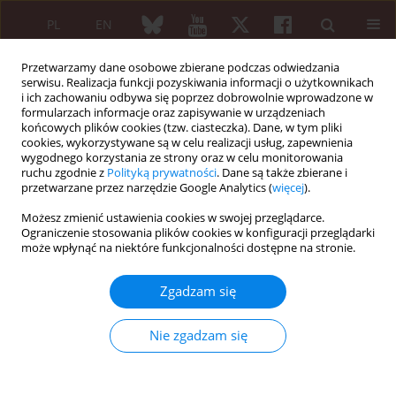
PL
EN
Przetwarzamy dane osobowe zbierane podczas odwiedzania
serwisu. Realizacja funkcji pozyskiwania informacji o użytkownikach
i ich zachowaniu odbywa się poprzez dobrowolnie wprowadzone w
formularzach informacje oraz zapisywanie w urządzeniach
końcowych plików cookies (tzw. ciasteczka). Dane, w tym pliki
cookies, wykorzystywane są w celu realizacji usług, zapewnienia
wygodnego korzystania ze strony oraz w celu monitorowania
Autor
Antoni Hrycek
ruchu zgodnie z
Polityką prywatności
. Dane są także zbierane i
przetwarzane przez narzędzie Google Analytics (
więcej
).
Możesz zmienić ustawienia cookies w swojej przeglądarce.
OPIS PRZYPADKU
Ograniczenie stosowania plików cookies w konfiguracji przeglądarki
Problemy diagnostyczne na podstawie
może wpłynąć na niektóre funkcjonalności dostępne na stronie.
obserwowanego przypadku chorej z nużliwością
mięśni prążkowanych, współwystępowaniem
Zgadzam się
zespołu toczniopodobnego i rozpoznaną
boreliozą
Nie zgadzam się
Antoni Hrycek
,
Ryszard Braczkowski
Reumatologia 2010;48(5):349-352