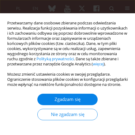
PL
EN
Przetwarzamy dane osobowe zbierane podczas odwiedzania
serwisu. Realizacja funkcji pozyskiwania informacji o użytkownikach
i ich zachowaniu odbywa się poprzez dobrowolnie wprowadzone w
formularzach informacje oraz zapisywanie w urządzeniach
końcowych plików cookies (tzw. ciasteczka). Dane, w tym pliki
cookies, wykorzystywane są w celu realizacji usług, zapewnienia
wygodnego korzystania ze strony oraz w celu monitorowania
Autor
Cassandra M. Skinner-
ruchu zgodnie z
Polityką prywatności
. Dane są także zbierane i
Taylor
przetwarzane przez narzędzie Google Analytics (
więcej
).
Możesz zmienić ustawienia cookies w swojej przeglądarce.
Ograniczenie stosowania plików cookies w konfiguracji przeglądarki
może wpłynąć na niektóre funkcjonalności dostępne na stronie.
PRACA ORYGINALNA
Antibody profile to
Borrelia
burgdorferi
in
Zgadzam się
veterinarians from Nuevo León, Mexico, a non-
endemic area of this zoonosis
Nie zgadzam się
Cassandra M. Skinner-Taylor
,
Maria S. Flores
,
José A. Salinas
,
Katiushka
Arevalo-Nińo
,
Luis J. Galán-Wong
,
Guadalupe Maldonado
,
Mario A.
Garza-Elizondo