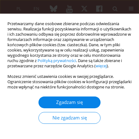
PL
EN
Przetwarzamy dane osobowe zbierane podczas odwiedzania
serwisu. Realizacja funkcji pozyskiwania informacji o użytkownikach
i ich zachowaniu odbywa się poprzez dobrowolnie wprowadzone w
formularzach informacje oraz zapisywanie w urządzeniach
końcowych plików cookies (tzw. ciasteczka). Dane, w tym pliki
cookies, wykorzystywane są w celu realizacji usług, zapewnienia
wygodnego korzystania ze strony oraz w celu monitorowania
Autor
Daria Koliadenko
ruchu zgodnie z
Polityką prywatności
. Dane są także zbierane i
przetwarzane przez narzędzie Google Analytics (
więcej
).
Możesz zmienić ustawienia cookies w swojej przeglądarce.
PRACA ORYGINALNA
Ograniczenie stosowania plików cookies w konfiguracji przeglądarki
Clinical and laboratory pattern of
może wpłynąć na niektóre funkcjonalności dostępne na stronie.
patients with systemic lupus
erythematosus seropositive for
Zgadzam się
rheumatoid factor
Nie zgadzam się
Oleg Iaremenko
,
Galyna Protsenko
,
Vitalii Dubas
,
Daria Koliadenko
Reumatologia 2024;62(4):226-234
DOI
:
https://doi.org/10.5114/reum/192613