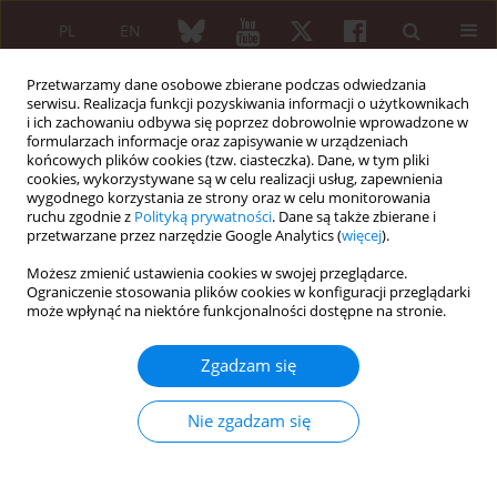
PL
EN
Przetwarzamy dane osobowe zbierane podczas odwiedzania
serwisu. Realizacja funkcji pozyskiwania informacji o użytkownikach
i ich zachowaniu odbywa się poprzez dobrowolnie wprowadzone w
formularzach informacje oraz zapisywanie w urządzeniach
końcowych plików cookies (tzw. ciasteczka). Dane, w tym pliki
cookies, wykorzystywane są w celu realizacji usług, zapewnienia
wygodnego korzystania ze strony oraz w celu monitorowania
Autor
Dariusz Kajdaniuk
ruchu zgodnie z
Polityką prywatności
. Dane są także zbierane i
przetwarzane przez narzędzie Google Analytics (
więcej
).
Możesz zmienić ustawienia cookies w swojej przeglądarce.
ARTYKUŁ PRZEGLĄDOWY
Ograniczenie stosowania plików cookies w konfiguracji przeglądarki
Powikłania oczne w reumatoidalnym zapaleniu
może wpłynąć na niektóre funkcjonalności dostępne na stronie.
stawów
Zgadzam się
Mariusz Nowak
,
Bogdan Marek
,
Joanna Głogowska-Szeląg
,
Beata Kos-
Kudła
,
Dariusz Kajdaniuk
,
Lucyna Siemińska
,
Katarzyna Nowak
Nie zgadzam się
Reumatologia 2005;43(4):216-221
Streszczenie
Artykuł
(PDF)