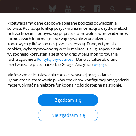
PL
EN
Przetwarzamy dane osobowe zbierane podczas odwiedzania
serwisu. Realizacja funkcji pozyskiwania informacji o użytkownikach
i ich zachowaniu odbywa się poprzez dobrowolnie wprowadzone w
formularzach informacje oraz zapisywanie w urządzeniach
końcowych plików cookies (tzw. ciasteczka). Dane, w tym pliki
cookies, wykorzystywane są w celu realizacji usług, zapewnienia
wygodnego korzystania ze strony oraz w celu monitorowania
Autor
Dominique Farge
ruchu zgodnie z
Polityką prywatności
. Dane są także zbierane i
przetwarzane przez narzędzie Google Analytics (
więcej
).
Możesz zmienić ustawienia cookies w swojej przeglądarce.
ARTYKUŁ REDAKCYJNY
Ograniczenie stosowania plików cookies w konfiguracji przeglądarki
Stem cell transplantation for systemic sclerosis:
może wpłynąć na niektóre funkcjonalności dostępne na stronie.
many steps forward in Poland
Zgadzam się
Dominique Farge
,
Aleksandra Zoń-Giebel
,
Eugeniusz J. Kucharz
Reumatologia 2015;53(6):297-300
Nie zgadzam się
DOI
:
https://doi.org/10.5114/reum.2015.57633
Artykuł
(PDF)