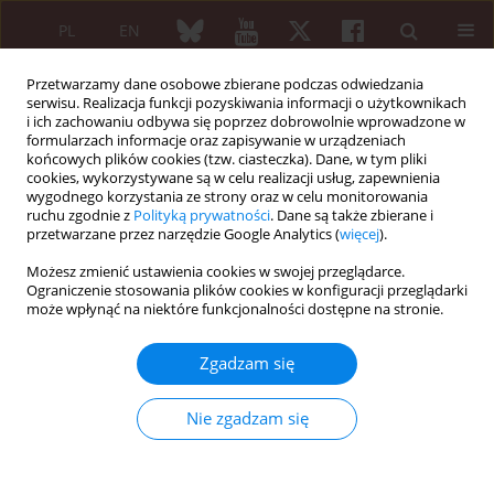
PL
EN
Przetwarzamy dane osobowe zbierane podczas odwiedzania
serwisu. Realizacja funkcji pozyskiwania informacji o użytkownikach
i ich zachowaniu odbywa się poprzez dobrowolnie wprowadzone w
formularzach informacje oraz zapisywanie w urządzeniach
końcowych plików cookies (tzw. ciasteczka). Dane, w tym pliki
cookies, wykorzystywane są w celu realizacji usług, zapewnienia
wygodnego korzystania ze strony oraz w celu monitorowania
Autor
Edyta Kasprzyk
ruchu zgodnie z
Polityką prywatności
. Dane są także zbierane i
przetwarzane przez narzędzie Google Analytics (
więcej
).
Możesz zmienić ustawienia cookies w swojej przeglądarce.
OPIS PRZYPADKU
Ograniczenie stosowania plików cookies w konfiguracji przeglądarki
Tocilizumab w opornej na leczenie chorobie Stilla
może wpłynąć na niektóre funkcjonalności dostępne na stronie.
u dorosłych – opis przypadku i przegląd
piśmiennictwa
Zgadzam się
Edyta Kasprzyk
,
Mariusz Puszczewicz
,
Aleksandra Kołczewska
,
Honorata Pietrzak-Kaczmarek
Nie zgadzam się
Reumatologia 2012;50(3):238-242
Streszczenie
Artykuł
(PDF)