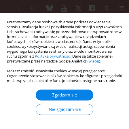
PL
EN
Przetwarzamy dane osobowe zbierane podczas odwiedzania
serwisu. Realizacja funkcji pozyskiwania informacji o użytkownikach
i ich zachowaniu odbywa się poprzez dobrowolnie wprowadzone w
formularzach informacje oraz zapisywanie w urządzeniach
końcowych plików cookies (tzw. ciasteczka). Dane, w tym pliki
cookies, wykorzystywane są w celu realizacji usług, zapewnienia
wygodnego korzystania ze strony oraz w celu monitorowania
Autor
Elżbieta Śnieżek
ruchu zgodnie z
Polityką prywatności
. Dane są także zbierane i
przetwarzane przez narzędzie Google Analytics (
więcej
).
Możesz zmienić ustawienia cookies w swojej przeglądarce.
PRACA PRZEGLĄDOWA
Ograniczenie stosowania plików cookies w konfiguracji przeglądarki
Zastosowanie pola magnetycznego w terapii
może wpłynąć na niektóre funkcjonalności dostępne na stronie.
osób z reumatoidalnym zapaleniem stawów.
Przegląd piśmiennictwa
Zgadzam się
Jolanta Zwolińska
,
Monika Gąsior
,
Elżbieta Śnieżek
,
Andrzej Kwolek
Nie zgadzam się
Reumatologia 2016;54(4):201-206
DOI
:
https://doi.org/10.5114/reum.2016.62475
Streszczenie
Artykuł
(PDF)