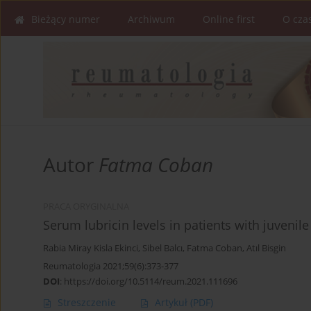
Bieżący numer
Archiwum
Online first
O cza
Autor
Fatma Coban
PRACA ORYGINALNA
Serum lubricin levels in patients with juvenile 
Rabia Miray Kisla Ekinci
,
Sibel Balcı
,
Fatma Coban
,
Atıl Bisgin
Reumatologia 2021;59(6):373-377
DOI
:
https://doi.org/10.5114/reum.2021.111696
Streszczenie
Artykuł
(PDF)