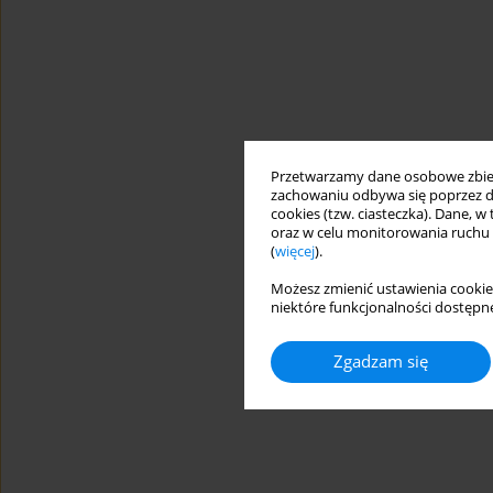
Przetwarzamy dane osobowe zbiera
zachowaniu odbywa się poprzez d
cookies (tzw. ciasteczka). Dane, w
oraz w celu monitorowania ruchu
(
więcej
).
Możesz zmienić ustawienia cookie
niektóre funkcjonalności dostępne
Zgadzam się