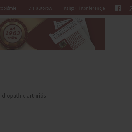
sopiśmie
Dla autorów
Książki i Konferencje
idiopathic arthritis