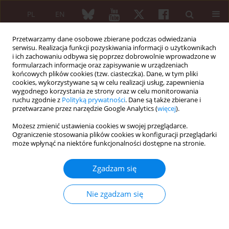
PL
EN
Przetwarzamy dane osobowe zbierane podczas odwiedzania
serwisu. Realizacja funkcji pozyskiwania informacji o użytkownikach
i ich zachowaniu odbywa się poprzez dobrowolnie wprowadzone w
formularzach informacje oraz zapisywanie w urządzeniach
końcowych plików cookies (tzw. ciasteczka). Dane, w tym pliki
cookies, wykorzystywane są w celu realizacji usług, zapewnienia
wygodnego korzystania ze strony oraz w celu monitorowania
Autor
Grzegorz Pulkowski
ruchu zgodnie z
Polityką prywatności
. Dane są także zbierane i
przetwarzane przez narzędzie Google Analytics (
więcej
).
Możesz zmienić ustawienia cookies w swojej przeglądarce.
Artykuł przeglądowy
Ograniczenie stosowania plików cookies w konfiguracji przeglądarki
Przewód pokarmowy u chorego na twardzinę
może wpłynąć na niektóre funkcjonalności dostępne na stronie.
układową
Zgadzam się
Grzegorz Pulkowski
,
Jacek Budzyński
,
Maria Kłopocka
,
Maciej
Świątkowski
Nie zgadzam się
Reumatologia 2006;44(2):95-101
Streszczenie
Artykuł
(PDF)