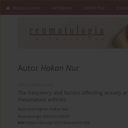
Bieżący numer
Archiwum
Online first
O cza
Autor
Hakan Nur
PRACA ORYGINALNA
The frequency and factors affecting anxiety a
rheumatoid arthritis
Ayşe Unal Enginar
,
Hakan Nur
Reumatologia 2023;61(1):30-37
DOI
:
https://doi.org/10.5114/reum/161282