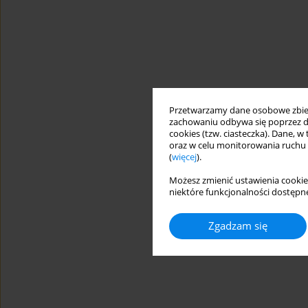
Przetwarzamy dane osobowe zbiera
zachowaniu odbywa się poprzez d
cookies (tzw. ciasteczka). Dane, w
oraz w celu monitorowania ruchu
(
więcej
).
Możesz zmienić ustawienia cookie
niektóre funkcjonalności dostępne
Zgadzam się