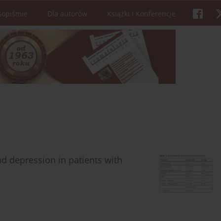
sopiśmie
Dla autorów
Książki i Konferencje
nd depression in patients with