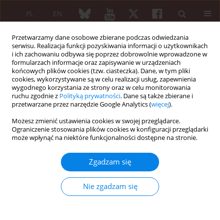
PL
EN
Przetwarzamy dane osobowe zbierane podczas odwiedzania
serwisu. Realizacja funkcji pozyskiwania informacji o użytkownikach
i ich zachowaniu odbywa się poprzez dobrowolnie wprowadzone w
formularzach informacje oraz zapisywanie w urządzeniach
końcowych plików cookies (tzw. ciasteczka). Dane, w tym pliki
cookies, wykorzystywane są w celu realizacji usług, zapewnienia
wygodnego korzystania ze strony oraz w celu monitorowania
Autor
Hany Aly
ruchu zgodnie z
Polityką prywatności
. Dane są także zbierane i
przetwarzane przez narzędzie Google Analytics (
więcej
).
Możesz zmienić ustawienia cookies w swojej przeglądarce.
PRACA ORYGINALNA
Ograniczenie stosowania plików cookies w konfiguracji przeglądarki
Construct validity and response to therapy of the
może wpłynąć na niektóre funkcjonalności dostępne na stronie.
U9 ultrasonographic scale for assessment of
disease activity in rheumatoid arthritis
Zgadzam się
Mohamed Mortada
,
Hany Aly
,
Reem Elmallah
,
Ahmed Radwan
,
Ahmed
Elsaman
Nie zgadzam się
Reumatologia 2021;59(4):211-218
DOI
:
https://doi.org/10.5114/reum.2021.108483