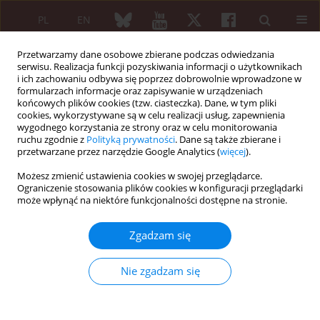
PL
EN
Przetwarzamy dane osobowe zbierane podczas odwiedzania
serwisu. Realizacja funkcji pozyskiwania informacji o użytkownikach
i ich zachowaniu odbywa się poprzez dobrowolnie wprowadzone w
formularzach informacje oraz zapisywanie w urządzeniach
końcowych plików cookies (tzw. ciasteczka). Dane, w tym pliki
cookies, wykorzystywane są w celu realizacji usług, zapewnienia
wygodnego korzystania ze strony oraz w celu monitorowania
Autor
Hubert Czaplicki
ruchu zgodnie z
Polityką prywatności
. Dane są także zbierane i
przetwarzane przez narzędzie Google Analytics (
więcej
).
No progression of radiographic changes in the
Możesz zmienić ustawienia cookies w swojej przeglądarce.
sacroiliac joints of a patient with non-
Ograniczenie stosowania plików cookies w konfiguracji przeglądarki
może wpłynąć na niektóre funkcjonalności dostępne na stronie.
radiographic axial spondyloarthritis treated with
secukinumab: A 6-year observation
Zgadzam się
Jakub Trefler
,
Karol Skopiński
,
Hubert Czaplicki
,
Katarzyna Życińska
Reumatologia 2024;62 (Suppl 1)(XXV KONGRES POLSKIEGO
Nie zgadzam się
TOWARZYSTWA REUMATOLOGICZNEGO ):126
DOI
:
https://doi.org/10.5114/reum/193311
Artykuł
(PDF)