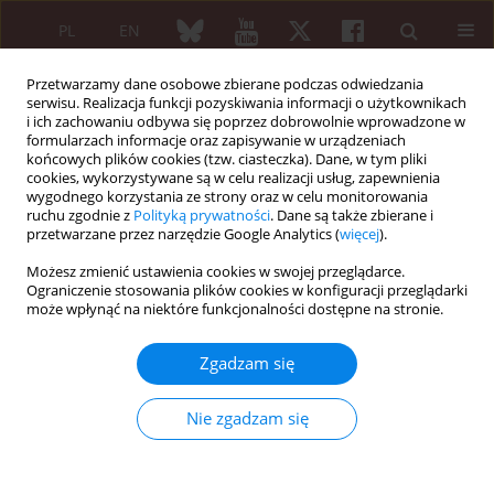
PL
EN
Przetwarzamy dane osobowe zbierane podczas odwiedzania
serwisu. Realizacja funkcji pozyskiwania informacji o użytkownikach
i ich zachowaniu odbywa się poprzez dobrowolnie wprowadzone w
formularzach informacje oraz zapisywanie w urządzeniach
końcowych plików cookies (tzw. ciasteczka). Dane, w tym pliki
cookies, wykorzystywane są w celu realizacji usług, zapewnienia
wygodnego korzystania ze strony oraz w celu monitorowania
Autor
Ivan Urits
ruchu zgodnie z
Polityką prywatności
. Dane są także zbierane i
przetwarzane przez narzędzie Google Analytics (
więcej
).
Możesz zmienić ustawienia cookies w swojej przeglądarce.
PRACA PRZEGLĄDOWA
Ograniczenie stosowania plików cookies w konfiguracji przeglądarki
Baricitinib for the treatment of rheumatoid
może wpłynąć na niektóre funkcjonalności dostępne na stronie.
arthritis
Zgadzam się
Ivan Urits
,
Jacob Israel
,
Hayk Hakobyan
,
George Yusin
,
Grace Lassiter
,
Nathan Fackler
,
Amnon A. Berger
,
Hisham Kassem
,
Alan Kaye
,
Omar
Viswanath
Nie zgadzam się
Reumatologia 2020;58(6):407-415
DOI
:
https://doi.org/10.5114/reum.2020.102006
Streszczenie
Artykuł
(PDF)