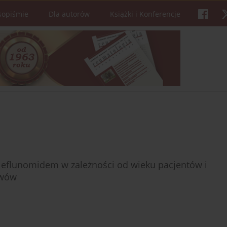
sopiśmie
Dla autorów
Książki i Konferencje
i leflunomidem w zależności od wieku pacjentów i
awów