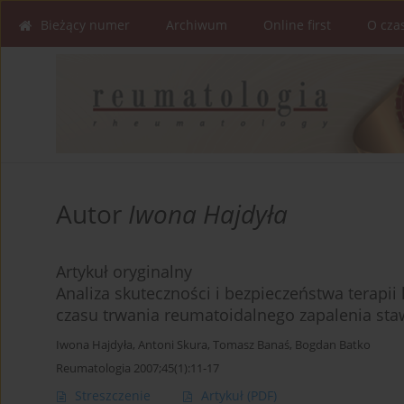
Bieżący numer
Archiwum
Online first
O cza
Autor
Iwona Hajdyła
Artykuł oryginalny
Analiza skuteczności i bezpieczeństwa terapi
czasu trwania reumatoidalnego zapalenia st
Iwona Hajdyła
,
Antoni Skura
,
Tomasz Banaś
,
Bogdan Batko
Reumatologia 2007;45(1):11-17
Streszczenie
Artykuł
(PDF)