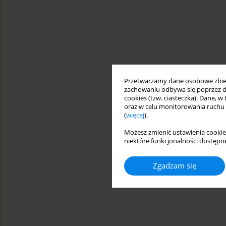
Przetwarzamy dane osobowe zbiera
zachowaniu odbywa się poprzez d
cookies (tzw. ciasteczka). Dane, w
oraz w celu monitorowania ruchu
(
więcej
).
Możesz zmienić ustawienia cookie
niektóre funkcjonalności dostępne
Zgadzam się