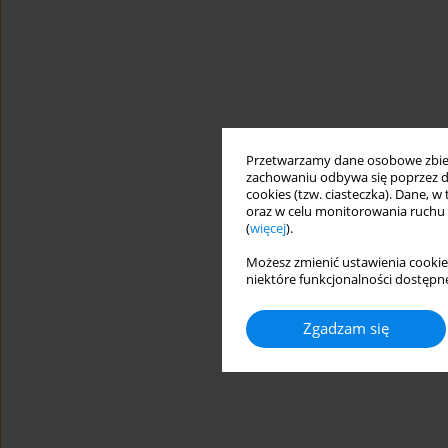
Przetwarzamy dane osobowe zbiera
zachowaniu odbywa się poprzez d
cookies (tzw. ciasteczka). Dane, w
oraz w celu monitorowania ruchu
(
więcej
).
Możesz zmienić ustawienia cookie
niektóre funkcjonalności dostępne
Zgadzam się