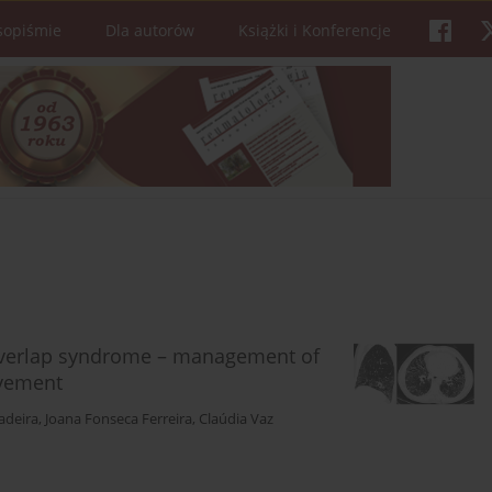
sopiśmie
Dla autorów
Książki i Konferencje
 overlap syndrome – management of
lvement
adeira
,
Joana Fonseca Ferreira
,
Claúdia Vaz