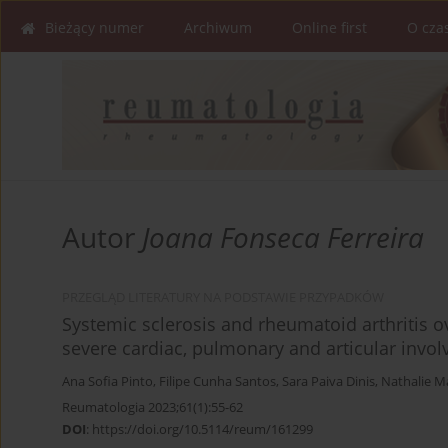
Bieżący numer
Archiwum
Online first
O cza
Autor
Joana Fonseca Ferreira
PRZEGLĄD LITERATURY NA PODSTAWIE PRZYPADKÓW
Systemic sclerosis and rheumatoid arthritis
severe cardiac, pulmonary and articular invo
Ana Sofia Pinto
,
Filipe Cunha Santos
,
Sara Paiva Dinis
,
Nathalie M
Reumatologia 2023;61(1):55-62
DOI
:
https://doi.org/10.5114/reum/161299