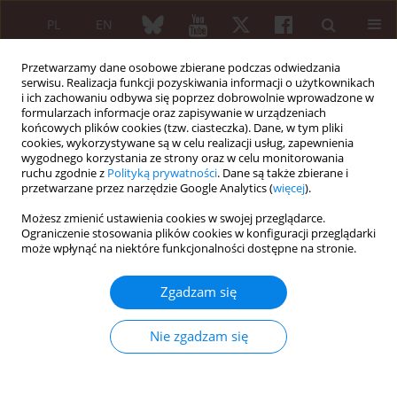
PL
EN
Przetwarzamy dane osobowe zbierane podczas odwiedzania
serwisu. Realizacja funkcji pozyskiwania informacji o użytkownikach
i ich zachowaniu odbywa się poprzez dobrowolnie wprowadzone w
formularzach informacje oraz zapisywanie w urządzeniach
końcowych plików cookies (tzw. ciasteczka). Dane, w tym pliki
cookies, wykorzystywane są w celu realizacji usług, zapewnienia
wygodnego korzystania ze strony oraz w celu monitorowania
Autor
Joanna Makowska
ruchu zgodnie z
Polityką prywatności
. Dane są także zbierane i
przetwarzane przez narzędzie Google Analytics (
więcej
).
From Raynaud’s phenomenon to digital
Możesz zmienić ustawienia cookies w swojej przeglądarce.
gangrene: progressive vasculopathy in mixed
Ograniczenie stosowania plików cookies w konfiguracji przeglądarki
może wpłynąć na niektóre funkcjonalności dostępne na stronie.
connective tissue disease
Maria Możdżan
,
Kacper Pawlak
,
Agnieszka Cieplucha
,
Aleksandra
Zgadzam się
Opinc-Rosiak
,
Joanna Makowska
,
Olga Brzezińska
Reumatologia 2026;64 (Suppl 1)(Navigate Autoimmunity ):55
Nie zgadzam się
DOI
:
https://doi.org/10.5114/reum/219194
Streszczenie
Artykuł
(PDF)