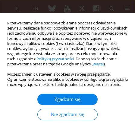
PL
EN
Przetwarzamy dane osobowe zbierane podczas odwiedzania
serwisu. Realizacja funkcji pozyskiwania informacji o użytkownikach
i ich zachowaniu odbywa się poprzez dobrowolnie wprowadzone w
formularzach informacje oraz zapisywanie w urządzeniach
końcowych plików cookies (tzw. ciasteczka). Dane, w tym pliki
cookies, wykorzystywane są w celu realizacji usług, zapewnienia
wygodnego korzystania ze strony oraz w celu monitorowania
Autor
Katarzyna Grudzień
ruchu zgodnie z
Polityką prywatności
. Dane są także zbierane i
przetwarzane przez narzędzie Google Analytics (
więcej
).
Możesz zmienić ustawienia cookies w swojej przeglądarce.
Collagen versus scars and other skin defects
Ograniczenie stosowania plików cookies w konfiguracji przeglądarki
może wpłynąć na niektóre funkcjonalności dostępne na stronie.
Katarzyna Grudzień
,
Kacper Grudzień
Reumatologia 2024;62 (Suppl 2)(First Multidisciplinary International
Zgadzam się
Conference on Injectable Collagen Therapy was held at the National
Institute of Geriatrics, Rheumatology and Rehabilitation (Narodowy
Instytut Geriatrii, Reumatologii i Rehabilitacji – NIGRiR) in Warsaw,
Nie zgadzam się
Poland ):20
DOI
:
https://doi.org/10.5114/reum/202168
Streszczenie
Artykuł
(PDF)