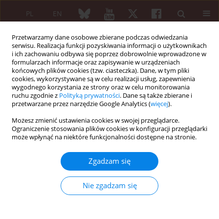
PL
EN
Przetwarzamy dane osobowe zbierane podczas odwiedzania
serwisu. Realizacja funkcji pozyskiwania informacji o użytkownikach
i ich zachowaniu odbywa się poprzez dobrowolnie wprowadzone w
formularzach informacje oraz zapisywanie w urządzeniach
końcowych plików cookies (tzw. ciasteczka). Dane, w tym pliki
cookies, wykorzystywane są w celu realizacji usług, zapewnienia
wygodnego korzystania ze strony oraz w celu monitorowania
Autor
Linamara Rizzo Battistella
ruchu zgodnie z
Polityką prywatności
. Dane są także zbierane i
przetwarzane przez narzędzie Google Analytics (
więcej
).
PRACA ORYGINALNA
Możesz zmienić ustawienia cookies w swojej przeglądarce.
Discordance between radiographic findings, pain,
Ograniczenie stosowania plików cookies w konfiguracji przeglądarki
może wpłynąć na niektóre funkcjonalności dostępne na stronie.
and superficial temperature in knee
osteoarthritis
Zgadzam się
Natália Cristina de Oliveira Vargas e Silva
,
Rafael Luz dos Anjos
,
Matheus Miranda Campos Santana
,
Linamara Rizzo Battistella
,
Fábio
Nie zgadzam się
Marcon Alfieri
Reumatologia 2020;58(6):375-380
DOI
:
https://doi.org/10.5114/reum.2020.102002