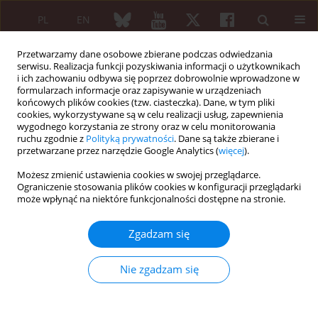
PL
EN
Przetwarzamy dane osobowe zbierane podczas odwiedzania
serwisu. Realizacja funkcji pozyskiwania informacji o użytkownikach
i ich zachowaniu odbywa się poprzez dobrowolnie wprowadzone w
formularzach informacje oraz zapisywanie w urządzeniach
końcowych plików cookies (tzw. ciasteczka). Dane, w tym pliki
cookies, wykorzystywane są w celu realizacji usług, zapewnienia
wygodnego korzystania ze strony oraz w celu monitorowania
Autor
Małgorzata Mimier
ruchu zgodnie z
Polityką prywatności
. Dane są także zbierane i
przetwarzane przez narzędzie Google Analytics (
więcej
).
Możesz zmienić ustawienia cookies w swojej przeglądarce.
PRACA ORYGINALNA
Ograniczenie stosowania plików cookies w konfiguracji przeglądarki
Subclinical retinopathy in systemic
może wpłynąć na niektóre funkcjonalności dostępne na stronie.
lupus erythematosus patients –
optical coherence tomography study
Zgadzam się
Małgorzata Karolina Mimier-Janczak
,
Dorota Kaczmarek
,
Krzysztof
Proc
,
Marta Misiuk-Hojło
,
Radosław Kaczmarek
Nie zgadzam się
Reumatologia 2023;61(3):161-168
DOI
:
https://doi.org/10.5114/reum/166296