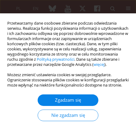
PL
EN
Przetwarzamy dane osobowe zbierane podczas odwiedzania
serwisu. Realizacja funkcji pozyskiwania informacji o użytkownikach
i ich zachowaniu odbywa się poprzez dobrowolnie wprowadzone w
formularzach informacje oraz zapisywanie w urządzeniach
końcowych plików cookies (tzw. ciasteczka). Dane, w tym pliki
cookies, wykorzystywane są w celu realizacji usług, zapewnienia
wygodnego korzystania ze strony oraz w celu monitorowania
Autor
Magdalena Waligórska
ruchu zgodnie z
Polityką prywatności
. Dane są także zbierane i
przetwarzane przez narzędzie Google Analytics (
więcej
).
Możesz zmienić ustawienia cookies w swojej przeglądarce.
Use of human immunoglobulins in
Ograniczenie stosowania plików cookies w konfiguracji przeglądarki
rheumatologic diseases – experiences of the
może wpłynąć na niektóre funkcjonalności dostępne na stronie.
Clinic of Internal Medicine and Rheumatology at
the Silesian Medical University in Katowice
Zgadzam się
Katarzyna Czarnecka-Żakiewicz
,
Magdalena Waligórska
,
Robert
Pieczyrak
,
Anida Grosicka
,
Justyna Kramza
Nie zgadzam się
Reumatologia 2024;62 (Suppl 1)(XXV KONGRES POLSKIEGO
TOWARZYSTWA REUMATOLOGICZNEGO ):76
DOI
:
https://doi.org/10.5114/reum/193272