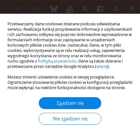
PL
EN
Przetwarzamy dane osobowe zbierane podczas odwiedzania
serwisu. Realizacja funkcji pozyskiwania informacji o użytkownikach
i ich zachowaniu odbywa się poprzez dobrowolnie wprowadzone w
formularzach informacje oraz zapisywanie w urządzeniach
końcowych plików cookies (tzw. ciasteczka). Dane, w tym pliki
cookies, wykorzystywane są w celu realizacji usług, zapewnienia
wygodnego korzystania ze strony oraz w celu monitorowania
Autor
Manvi Sharma
ruchu zgodnie z
Polityką prywatności
. Dane są także zbierane i
przetwarzane przez narzędzie Google Analytics (
więcej
).
Możesz zmienić ustawienia cookies w swojej przeglądarce.
PRACA ORYGINALNA
Ograniczenie stosowania plików cookies w konfiguracji przeglądarki
Prevalence of fibromyalgia in medical students
może wpłynąć na niektóre funkcjonalności dostępne na stronie.
and its association with lifestyle factors – a cross-
sectional study
Zgadzam się
Agastya Patel
,
Ahmed Al-Saffar
,
Manvi Sharma
,
Anna Masiak
,
Zbigniew
Zdrojewski
Nie zgadzam się
Reumatologia 2021;59(3):138-145
DOI
:
https://doi.org/10.5114/reum.2021.106908