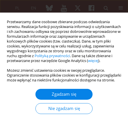
PL
EN
Przetwarzamy dane osobowe zbierane podczas odwiedzania
serwisu. Realizacja funkcji pozyskiwania informacji o użytkownikach
i ich zachowaniu odbywa się poprzez dobrowolnie wprowadzone w
formularzach informacje oraz zapisywanie w urządzeniach
końcowych plików cookies (tzw. ciasteczka). Dane, w tym pliki
cookies, wykorzystywane są w celu realizacji usług, zapewnienia
wygodnego korzystania ze strony oraz w celu monitorowania
Autor
Marcin Kozuchowski
ruchu zgodnie z
Polityką prywatności
. Dane są także zbierane i
przetwarzane przez narzędzie Google Analytics (
więcej
).
Możesz zmienić ustawienia cookies w swojej przeglądarce.
PRACA ORYGINALNA
Ograniczenie stosowania plików cookies w konfiguracji przeglądarki
Physical activity in children aged 7–13
może wpłynąć na niektóre funkcjonalności dostępne na stronie.
years with juvenile idiopathic
arthritis. Is it significantly altered? A
Zgadzam się
case-control study
Nie zgadzam się
Marta Szyszko
,
Marcin Kozuchowski
,
Aneta Woźniak
,
Małgorzata
Mańczak
,
Barbara Dobies-Krześniak
Reumatologia 2025;63(6):377-382
DOI
:
https://doi.org/10.5114/reum/201174