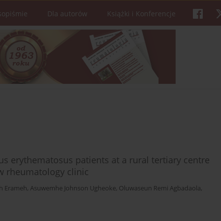
sopiśmie
Dla autorów
Książki i Konferencje
us erythematosus patients at a rural tertiary centre
w rheumatology clinic
ah Erameh
,
Asuwemhe Johnson Ugheoke
,
Oluwaseun Remi Agbadaola
,