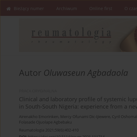
Bieżący numer
Archiwum
Online first
O cza
Autor
Oluwaseun Agbadaola
PRACA ORYGINALNA
Clinical and laboratory profile of systemic lup
in South-South Nigeria: experience from a ne
Airenakho Emorinken
,
Mercy Ofunami Dic-Ijiewere
,
Cyril Oshom
Folasade Ojuolape Agbebaku
Reumatologia 2021;59(6):402-410
DOI
:
https://doi.org/10.5114/reum.2021.111714