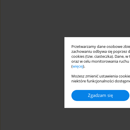
Przetwarzamy dane osobowe zbiera
zachowaniu odbywa się poprzez d
cookies (tzw. ciasteczka). Dane, w
oraz w celu monitorowania ruchu
(
więcej
).
Możesz zmienić ustawienia cookie
niektóre funkcjonalności dostępne
Zgadzam się