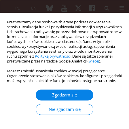
PL
EN
Przetwarzamy dane osobowe zbierane podczas odwiedzania
serwisu. Realizacja funkcji pozyskiwania informacji o użytkownikach
i ich zachowaniu odbywa się poprzez dobrowolnie wprowadzone w
formularzach informacje oraz zapisywanie w urządzeniach
końcowych plików cookies (tzw. ciasteczka). Dane, w tym pliki
cookies, wykorzystywane są w celu realizacji usług, zapewnienia
wygodnego korzystania ze strony oraz w celu monitorowania
Autor
Oscar Caceres
ruchu zgodnie z
Polityką prywatności
. Dane są także zbierane i
przetwarzane przez narzędzie Google Analytics (
więcej
).
Możesz zmienić ustawienia cookies w swojej przeglądarce.
PRACA ORYGINALNA
Ograniczenie stosowania plików cookies w konfiguracji przeglądarki
Improvement of digestive symptoms
może wpłynąć na niektóre funkcjonalności dostępne na stronie.
in fibromyalgia patients following a
diet modification according to
Zgadzam się
histamine release test – an
observational study
Nie zgadzam się
Jose Maria Gomez-Arguelles
,
Oscar Caceres
,
Manuel Blanco
,
Ceferino
Maestu
,
Francisco Martin