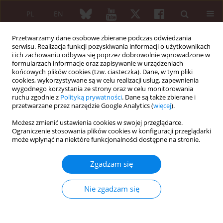
PL
EN
Przetwarzamy dane osobowe zbierane podczas odwiedzania
serwisu. Realizacja funkcji pozyskiwania informacji o użytkownikach
i ich zachowaniu odbywa się poprzez dobrowolnie wprowadzone w
formularzach informacje oraz zapisywanie w urządzeniach
końcowych plików cookies (tzw. ciasteczka). Dane, w tym pliki
cookies, wykorzystywane są w celu realizacji usług, zapewnienia
wygodnego korzystania ze strony oraz w celu monitorowania
Autor
Owidia Ozga-Majchrzak
ruchu zgodnie z
Polityką prywatności
. Dane są także zbierane i
przetwarzane przez narzędzie Google Analytics (
więcej
).
Możesz zmienić ustawienia cookies w swojej przeglądarce.
Program of early osteoporosis detection for the
Ograniczenie stosowania plików cookies w konfiguracji przeglądarki
residents of Wielkopolskie voivodeship using
może wpłynąć na niektóre funkcjonalności dostępne na stronie.
dual-energy X-ray absorptiometry and
radiofrequency echographic multi spectrometry
Zgadzam się
method
Nie zgadzam się
Aleksandra Stanuch-Gałązka
,
Owidia Ozga-Majchrzak
,
Bogna Lange-
Szczepaniak
,
Wojciech Romanowsk
Reumatologia 2024;62 (Suppl 1)(XXV KONGRES POLSKIEGO
TOWARZYSTWA REUMATOLOGICZNEGO ):121