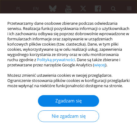
PL
EN
Przetwarzamy dane osobowe zbierane podczas odwiedzania
serwisu. Realizacja funkcji pozyskiwania informacji o użytkownikach
i ich zachowaniu odbywa się poprzez dobrowolnie wprowadzone w
formularzach informacje oraz zapisywanie w urządzeniach
końcowych plików cookies (tzw. ciasteczka). Dane, w tym pliki
cookies, wykorzystywane są w celu realizacji usług, zapewnienia
wygodnego korzystania ze strony oraz w celu monitorowania
Autor
Patpiya Sirasaporn
ruchu zgodnie z
Polityką prywatności
. Dane są także zbierane i
przetwarzane przez narzędzie Google Analytics (
więcej
).
Możesz zmienić ustawienia cookies w swojej przeglądarce.
PRACA ORYGINALNA
Ograniczenie stosowania plików cookies w konfiguracji przeglądarki
Median neuropathy at the wrist in patients with
może wpłynąć na niektóre funkcjonalności dostępne na stronie.
systemic sclerosis: two-year follow-up study
Zgadzam się
Pornhathai T. Sriwong
,
Patpiya Sirasaporn
,
Chingching Foochareon
,
Kannikar Srichompoo
Reumatologia 2018;56(5):294-300
Nie zgadzam się
DOI
:
https://doi.org/10.5114/reum.2018.79500
Streszczenie
Artykuł
(PDF)