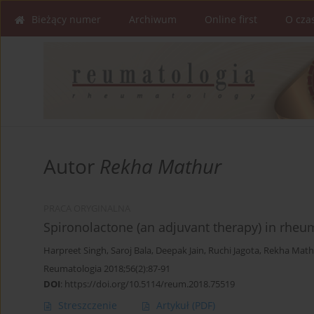
Bieżący numer
Archiwum
Online first
O cza
Autor
Rekha Mathur
PRACA ORYGINALNA
Spironolactone (an adjuvant therapy) in rheuma
Harpreet Singh
,
Saroj Bala
,
Deepak Jain
,
Ruchi Jagota
,
Rekha Math
Reumatologia 2018;56(2):87-91
DOI
:
https://doi.org/10.5114/reum.2018.75519
Streszczenie
Artykuł
(PDF)