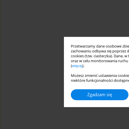
Przetwarzamy dane osobowe zbiera
zachowaniu odbywa się poprzez d
cookies (tzw. ciasteczka). Dane, w
oraz w celu monitorowania ruchu
(
więcej
).
Możesz zmienić ustawienia cookie
niektóre funkcjonalności dostępne
Zgadzam się