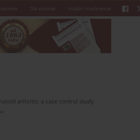
sopiśmie
Dla autorów
Książki i Konferencje
toid arthritis: a case control study
ur