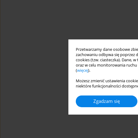
Przetwarzamy dane osobowe zbiera
zachowaniu odbywa się poprzez d
cookies (tzw. ciasteczka). Dane, w
oraz w celu monitorowania ruchu
(
więcej
).
Możesz zmienić ustawienia cookie
niektóre funkcjonalności dostępne
Zgadzam się