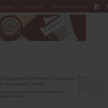
sopiśmie
Dla autorów
Książki i Konferencje
sy in Sjögren’s syndrome: correlations
ge, monocentric cohort
ano
,
Paolo Falsetti
,
Enrico Selvi
,
Maria Romana
tefano Gentileschi