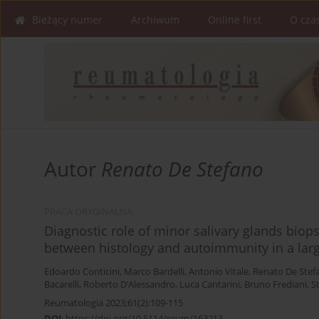
Bieżący numer
Archiwum
Online first
O cza
Autor
Renato De Stefano
PRACA ORYGINALNA
Diagnostic role of minor salivary glands biop
between histology and autoimmunity in a lar
Edoardo Conticini
,
Marco Bardelli
,
Antonio Vitale
,
Renato De Stef
Bacarelli
,
Roberto D’Alessandro
,
Luca Cantarini
,
Bruno Frediani
,
S
Reumatologia 2023;61(2):109-115
DOI
:
https://doi.org/10.5114/reum/163213