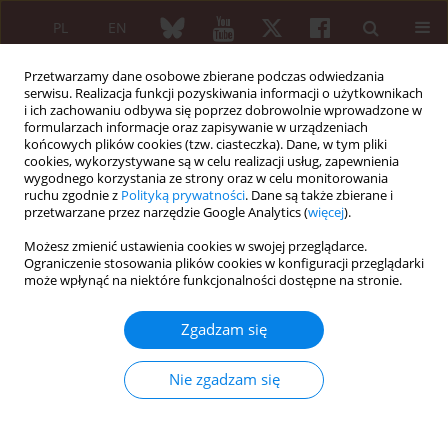
PL
EN
Przetwarzamy dane osobowe zbierane podczas odwiedzania
serwisu. Realizacja funkcji pozyskiwania informacji o użytkownikach
i ich zachowaniu odbywa się poprzez dobrowolnie wprowadzone w
formularzach informacje oraz zapisywanie w urządzeniach
końcowych plików cookies (tzw. ciasteczka). Dane, w tym pliki
cookies, wykorzystywane są w celu realizacji usług, zapewnienia
wygodnego korzystania ze strony oraz w celu monitorowania
Autor
Shirin Assar
ruchu zgodnie z
Polityką prywatności
. Dane są także zbierane i
przetwarzane przez narzędzie Google Analytics (
więcej
).
Możesz zmienić ustawienia cookies w swojej przeglądarce.
PRACA ORYGINALNA
Ograniczenie stosowania plików cookies w konfiguracji przeglądarki
The association of pathergy reaction and active
może wpłynąć na niektóre funkcjonalności dostępne na stronie.
clinical presentations of Behçet’s disease
Zgadzam się
Shirin Assar
,
Bahar Sadeghi
,
Fereydoun Davatchi
,
Seyyedeh Zahra
Ghodsi
,
Abdolhadi Nadji
,
Farhad Shahram
,
Farimah Ashofte
,
Seyyedeh
Roghieh Larimi
,
Masoud Sadeghi
Nie zgadzam się
Reumatologia 2017;55(2):79-83
DOI
:
https://doi.org/10.5114/reum.2017.67602
Streszczenie
Artykuł
(PDF)