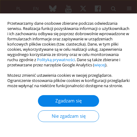
PL
EN
Przetwarzamy dane osobowe zbierane podczas odwiedzania
serwisu. Realizacja funkcji pozyskiwania informacji o użytkownikach
i ich zachowaniu odbywa się poprzez dobrowolnie wprowadzone w
formularzach informacje oraz zapisywanie w urządzeniach
końcowych plików cookies (tzw. ciasteczka). Dane, w tym pliki
cookies, wykorzystywane są w celu realizacji usług, zapewnienia
wygodnego korzystania ze strony oraz w celu monitorowania
Autor
Sofiya Levenets
ruchu zgodnie z
Polityką prywatności
. Dane są także zbierane i
przetwarzane przez narzędzie Google Analytics (
więcej
).
Możesz zmienić ustawienia cookies w swojej przeglądarce.
PRACA PRZEGLĄDOWA
Ograniczenie stosowania plików cookies w konfiguracji przeglądarki
The Jarisch-Herxheimer reaction associated with
może wpłynąć na niektóre funkcjonalności dostępne na stronie.
doxycycline in a patient with Lyme arthritis
Zgadzam się
Svitlana Nykytyuk
,
Oksana Boyarchuk
,
Sergiy Klymnyuk
,
Sofiya
Levenets
Reumatologia 2020;58(5):335-338
Nie zgadzam się
DOI
:
https://doi.org/10.5114/reum.2020.99143
Streszczenie
Artykuł
(PDF)