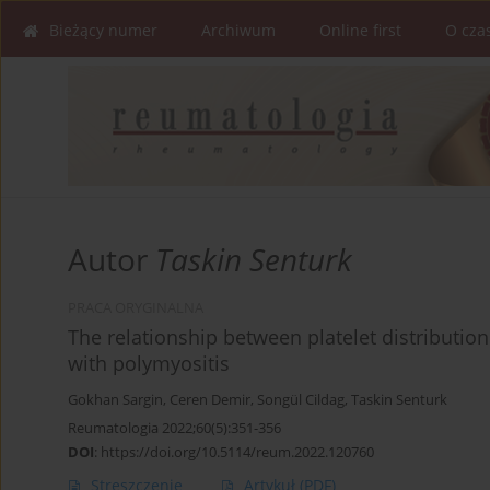
Bieżący numer
Archiwum
Online first
O cza
Autor
Taskin Senturk
PRACA ORYGINALNA
The relationship between platelet distribution
with polymyositis
Gokhan Sargin
,
Ceren Demir
,
Songül Cildag
,
Taskin Senturk
Reumatologia 2022;60(5):351-356
DOI
:
https://doi.org/10.5114/reum.2022.120760
Streszczenie
Artykuł
(PDF)