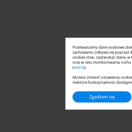
Przetwarzamy dane osobowe zbiera
zachowaniu odbywa się poprzez d
cookies (tzw. ciasteczka). Dane, w
oraz w celu monitorowania ruchu
(
więcej
).
Możesz zmienić ustawienia cookie
niektóre funkcjonalności dostępne
Zgadzam się