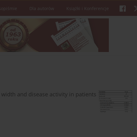
sopiśmie
Dla autorów
Książki i Konferencje
 width and disease activity in patients