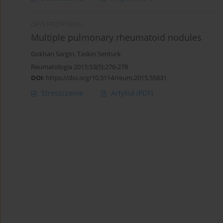
OPIS PRZYPADKU
Multiple pulmonary rheumatoid nodules
Gokhan Sargin
,
Taskin Senturk
Reumatologia 2015;53(5):276-278
DOI
:
https://doi.org/10.5114/reum.2015.55831
Streszczenie
Artykuł
(PDF)