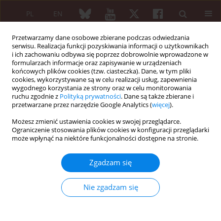
PL
EN
Przetwarzamy dane osobowe zbierane podczas odwiedzania
serwisu. Realizacja funkcji pozyskiwania informacji o użytkownikach
i ich zachowaniu odbywa się poprzez dobrowolnie wprowadzone w
formularzach informacje oraz zapisywanie w urządzeniach
końcowych plików cookies (tzw. ciasteczka). Dane, w tym pliki
cookies, wykorzystywane są w celu realizacji usług, zapewnienia
wygodnego korzystania ze strony oraz w celu monitorowania
3/2005 vol. 43
ruchu zgodnie z
Polityką prywatności
. Dane są także zbierane i
przetwarzane przez narzędzie Google Analytics (
więcej
).
Możesz zmienić ustawienia cookies w swojej przeglądarce.
Ograniczenie stosowania plików cookies w konfiguracji przeglądarki
Od redakcji
może wpłynąć na niektóre funkcjonalności dostępne na stronie.
Zgadzam się
Jacek Pazdur
Więcej
Nie zgadzam się
Reumatologia 2005;43(3):106