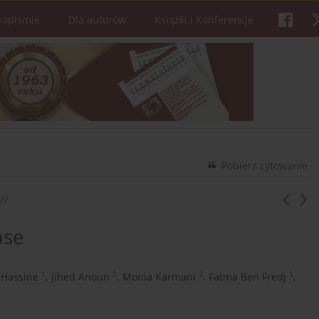
sopiśmie
Dla autorów
Książki i Konferencje
Pobierz cytowanie
ÓW
ase
1
1
1
1
 Hassine
,
Jihed Anoun
,
Monia Karmani
,
Fatma Ben Fredj
,