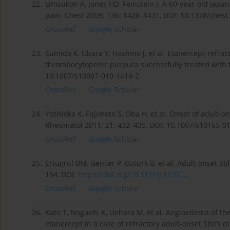
22.
Limsukon A, Jones HD, Feinstein J. A 60-year-old Japa
pain. Chest 2009; 136: 1428–1431, DOI: 10.1378/chest
CrossRef
Google Scholar
23.
Sumida K, Ubara Y, Hoshino J, et al. Etanercept-refract
thrombocytopenic purpura successfully treated with 
10.1007/s10067-010-1418-2.
CrossRef
Google Scholar
24.
Yoshioka K, Fujimoto S, Oba H, et al. Onset of adult-on
Rheumatol 2011; 21: 432–435, DOI: 10.1007/s10165-01
CrossRef
Google Scholar
25.
Ertugrul BM, Gencer P, Ozturk B, et al. Adult-onset Sti
164, DOI:
https://doi.org/10.1111/j.1532...
.
CrossRef
Google Scholar
26.
Kato T, Noguchi K, Uehara M, et al. Angioedema of th
etanercept in a case of refractory adult-onset Still’s