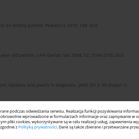
in an elderly patient. Pediatrics 2019; 144: DOI:
5-year-old patient. J Am Geriatr Soc 2004; 52: 2144–2145, DOI:
ient: Updates and pearls in diagnosis. JAAD 2013; 68 (Suppl 1):
ne podczas odwiedzania serwisu. Realizacja funkcji pozyskiwania informacj
 of adult Still’s disease: report of a case. Clin Rheumatol
obrowolnie wprowadzone w formularzach informacje oraz zapisywanie w u
 tym pliki cookies, wykorzystywane są w celu realizacji usług, zapewnienia 
 zgodnie z
Polityką prywatności
. Dane są także zbierane i przetwarzane prze