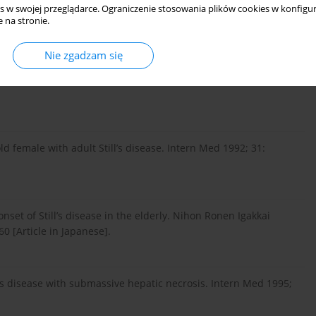
s w swojej przeglądarce. Ograniczenie stosowania plików cookies w konfigur
as the initial presentation of Still’s disease in an elderly
 na stronie.
/000102949.
Nie zgadzam się
woman. JAMA 1983; 249: 2062–2063, DOI:
d female with adult Still’s disease. Intern Med 1992; 31:
nset of Still’s disease in the elderly. Nihon Ronen Igakkai
0 [Article in Japanese].
ll’s disease with submassive hepatic necrosis. Intern Med 1995;