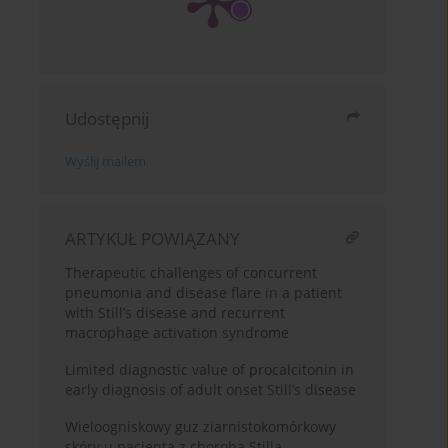
Udostępnij
Wyślij mailem
ARTYKUŁ POWIĄZANY
Therapeutic challenges of concurrent
pneumonia and disease flare in a patient
with Still’s disease and recurrent
macrophage activation syndrome
Limited diagnostic value of procalcitonin in
early diagnosis of adult onset Still’s disease
Wieloogniskowy guz ziarnistokomórkowy
skóry u pacjenta z chorobą Stilla