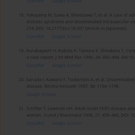
CrossRef
Google Scholar
18.
Yokoyama M, Suwa A, Shinozawa T, et al. A case of adul
distress syndrome and disseminated intravascular co
214, DOI: 10.2177/jsci.18.207 [Article in Japanese].
CrossRef
Google Scholar
19.
Kurabayashi H, Kubota K, Tamura K, Shirakura T. Cere
a case report. J Int Med Res 1996; 24: 492–494. doi:
CrossRef
Google Scholar
20.
Sanada I, Kawano F, Tsukamoto A, et al. Disseminated i
disease. Rinsho Ketsueki 1997; 38: 1194–1198.
Google Scholar
21.
Schifter T, Lewinski UH. Adult-onset Still’s disease as
woman. Scand J Rheumatol 1998; 27: 458–460, DOI: 
CrossRef
Google Scholar