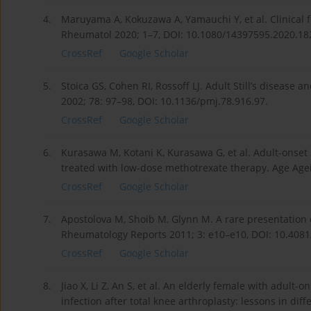
4.
Maruyama A, Kokuzawa A, Yamauchi Y, et al. Clinical fe
Rheumatol 2020; 1–7, DOI: 10.1080/14397595.2020.182
CrossRef
Google Scholar
5.
Stoica GS, Cohen RI, Rossoff LJ. Adult Still’s disease 
2002; 78: 97–98, DOI: 10.1136/pmj.78.916.97.
CrossRef
Google Scholar
6.
Kurasawa M, Kotani K, Kurasawa G, et al. Adult-onset St
treated with low-dose methotrexate therapy. Age Agei
CrossRef
Google Scholar
7.
Apostolova M, Shoib M, Glynn M. A rare presentation of
Rheumatology Reports 2011; 3: e10–e10, DOI: 10.4081
CrossRef
Google Scholar
8.
Jiao X, Li Z, An S, et al. An elderly female with adult-o
infection after total knee arthroplasty: lessons in dif