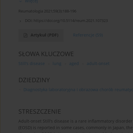
Więcej
Reumatologia 2021;59(3):188-196
DOI:
https://doi.org/10.5114/reum.2021.107323
Artykuł
(PDF)
Referencje
(59)
SŁOWA KLUCZOWE
Still’s disease
lung
aged
adult-onset
DZIEDZINY
Diagnostyka laboratoryjna I obrazowa chorób reumaty
STRESZCZENIE
Adult-onset Still’s disease is a rare inflammatory disorder
(EOSD) is reported in some cases, commonly in Japan, th