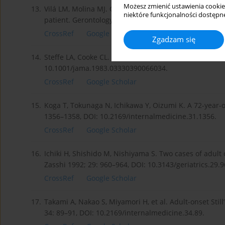
Możesz zmienić ustawienia cookie
13.
Vilá LM, Molina MJ. Chronic anemia and thrombocytosis 
niektóre funkcjonalności dostępne
patient. Gerontology 2007; 53: 289–292, DOI: 10.1159
CrossRef
Google Scholar
Zgadzam się
14.
Steffe LA, Cooke CL. Still’s disease in a 70-year-old 
10.1001/jama.1983.03330390066034.
CrossRef
Google Scholar
15.
Koga T, Tokunaga N, Ichikawa Y, Oizumi K. A 72-year-ol
1356–1358, DOI: 10.2169/internalmedicine.31.1356.
CrossRef
Google Scholar
16.
Ichiki H, Shishido M, Nishiyama S. Two cases of adult o
Zasshi 1992; 29: 960–964, DOI: 10.3143/geriatrics.29.96
CrossRef
Google Scholar
17.
Takami A, Nakao S, Miyamori H, et al. Adult-onset Sti
34: 89–91, DOI: 10.2169/internalmedicine.34.89.