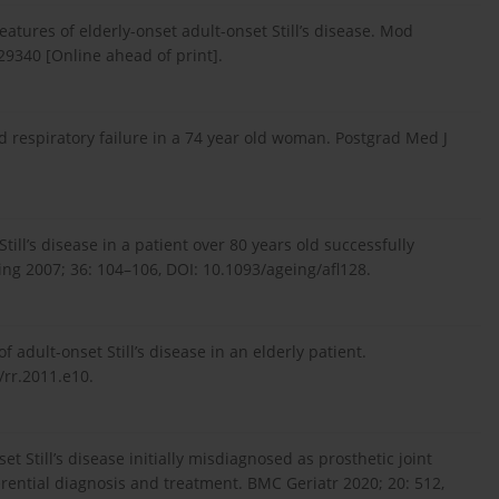
atures of elderly-onset adult-onset Still’s disease. Mod
9340 [Online ahead of print].
and respiratory failure in a 74 year old woman. Postgrad Med J
ill’s disease in a patient over 80 years old successfully
ng 2007; 36: 104–106, DOI: 10.1093/ageing/afl128.
 adult-onset Still’s disease in an elderly patient.
/rr.2011.e10.
nset Still’s disease initially misdiagnosed as prosthetic joint
ferential diagnosis and treatment. BMC Geriatr 2020; 20: 512,