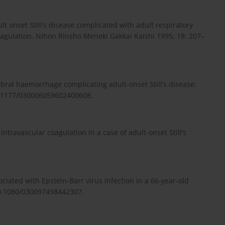
t onset Still’s disease complicated with adult respiratory
agulation. Nihon Rinsho Meneki Gakkai Kaishi 1995; 18: 207–
bral haemorrhage complicating adult-onset Still’s disease:
10.1177/030006059602400608.
ntravascular coagulation in a case of adult-onset Still’s
sociated with Epstein-Barr virus infection in a 66-year-old
10.1080/030097498442307.