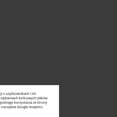
i o użytkownikach i ich
rządzeniach końcowych plików
wygodnego korzystania ze strony
z narzędzie Google Analytics