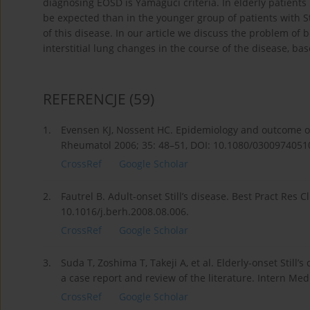
diagnosing EOSD is Yamaguci criteria. In elderly patient
be expected than in the younger group of patients with St
of this disease. In our article we discuss the problem of b
interstitial lung changes in the course of the disease, ba
REFERENCJE
(59)
1.
Evensen KJ, Nossent HC. Epidemiology and outcome of 
Rheumatol 2006; 35: 48–51, DOI: 10.1080/0300974051
CrossRef
Google Scholar
2.
Fautrel B. Adult-onset Still’s disease. Best Pract Res 
10.1016/j.berh.2008.08.006.
CrossRef
Google Scholar
3.
Suda T, Zoshima T, Takeji A, et al. Elderly-onset Stil
a case report and review of the literature. Intern Me
CrossRef
Google Scholar