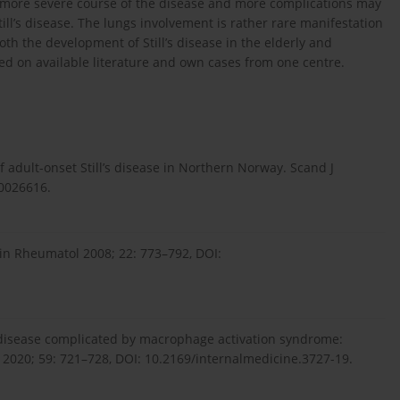
s more severe course of the disease and more complications may
ill’s disease. The lungs involvement is rather rare manifestation
oth the development of Still’s disease in the elderly and
sed on available literature and own cases from one centre.
adult-onset Still’s disease in Northern Norway. Scand J
0026616.
Clin Rheumatol 2008; 22: 773–792, DOI:
l’s disease complicated by macrophage activation syndrome:
d 2020; 59: 721–728, DOI: 10.2169/internalmedicine.3727-19.