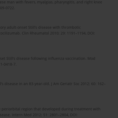
nese man with fevers, myalgias, pharyngitis, and right knee
.09-0722.
ory adult-onset Still’s disease with thrombotic
tocilizumab. Clin Rheumatol 2010; 29: 1191–1194, DOI:
set Still’s disease following influenza vaccination. Mod
1-0418-7.
ll’s disease in an 83-year-old. J Am Geriatr Soc 2012; 60: 162–
e periorbital region that developed during treatment with
 disease. Intern Med 2012; 51: 2801–2804, DOI: