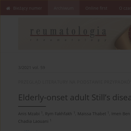
Bieżący numer
Archiwum
Online first
O cza
3/2021 vol. 59
PRZEGLĄD LITERATURY NA PODSTAWIE PRZYPADK
Elderly-onset adult Still’s dise
1
1
1
Anis Mzabi
,
Rym Fakhfakh
,
Maissa Thabet
,
Imen Ben
1
Chadia Laouani