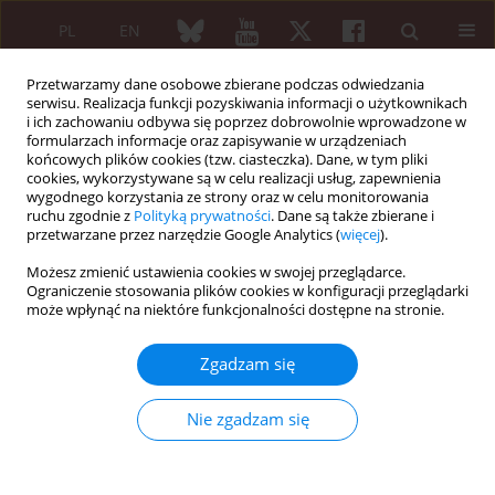
PL
EN
Przetwarzamy dane osobowe zbierane podczas odwiedzania
serwisu. Realizacja funkcji pozyskiwania informacji o użytkownikach
i ich zachowaniu odbywa się poprzez dobrowolnie wprowadzone w
formularzach informacje oraz zapisywanie w urządzeniach
końcowych plików cookies (tzw. ciasteczka). Dane, w tym pliki
cookies, wykorzystywane są w celu realizacji usług, zapewnienia
wygodnego korzystania ze strony oraz w celu monitorowania
Archiwum
ruchu zgodnie z
Polityką prywatności
. Dane są także zbierane i
przetwarzane przez narzędzie Google Analytics (
więcej
).
1/2020 vol. 58
Możesz zmienić ustawienia cookies w swojej przeglądarce.
Ograniczenie stosowania plików cookies w konfiguracji przeglądarki
może wpłynąć na niektóre funkcjonalności dostępne na stronie.
ARTYKUŁ REDAKCYJNY
Biosimilars: To switch or not to switch – that is
Zgadzam się
the question
Nie zgadzam się
Zoltán Szekanecz
Reumatologia 2020;58(1):1-3
DOI
:
https://doi.org/10.5114/reum.2020.93111