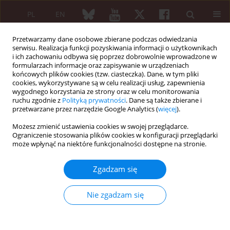
PL
EN
Przetwarzamy dane osobowe zbierane podczas odwiedzania
serwisu. Realizacja funkcji pozyskiwania informacji o użytkownikach
i ich zachowaniu odbywa się poprzez dobrowolnie wprowadzone w
formularzach informacje oraz zapisywanie w urządzeniach
końcowych plików cookies (tzw. ciasteczka). Dane, w tym pliki
cookies, wykorzystywane są w celu realizacji usług, zapewnienia
wygodnego korzystania ze strony oraz w celu monitorowania
Archiwum
ruchu zgodnie z
Polityką prywatności
. Dane są także zbierane i
przetwarzane przez narzędzie Google Analytics (
więcej
).
2/2019 vol. 57
Możesz zmienić ustawienia cookies w swojej przeglądarce.
Ograniczenie stosowania plików cookies w konfiguracji przeglądarki
może wpłynąć na niektóre funkcjonalności dostępne na stronie.
ARTYKUŁ REDAKCYJNY
Airway management for general anesthesia in
Zgadzam się
patients with rheumatic diseases – new
possibilities
Nie zgadzam się
Tomasz Gaszyński
Reumatologia 2019;57(2):69-71