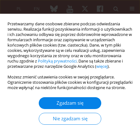
PL
EN
Przetwarzamy dane osobowe zbierane podczas odwiedzania
serwisu. Realizacja funkcji pozyskiwania informacji o użytkownikach
i ich zachowaniu odbywa się poprzez dobrowolnie wprowadzone w
formularzach informacje oraz zapisywanie w urządzeniach
końcowych plików cookies (tzw. ciasteczka). Dane, w tym pliki
cookies, wykorzystywane są w celu realizacji usług, zapewnienia
wygodnego korzystania ze strony oraz w celu monitorowania
Navigate Autoimmunity/2026 vol. 64 (Suppl 1)
ruchu zgodnie z
Polityką prywatności
. Dane są także zbierane i
przetwarzane przez narzędzie Google Analytics (
więcej
).
Możesz zmienić ustawienia cookies w swojej przeglądarce.
Ograniczenie stosowania plików cookies w konfiguracji przeglądarki
ORAL SESSION 1. AUTOIMMUNITY OF THE RESPIRATORY
może wpłynąć na niektóre funkcjonalności dostępne na stronie.
SYSTEM
Ocrelizumab-associated
Zgadzam się
organising pneumonia in a
Nie zgadzam się
patient with multiple sclerosis: