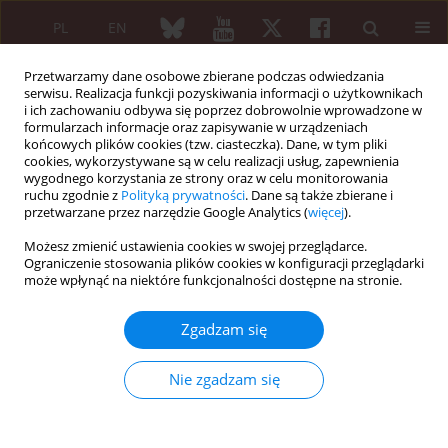
PL
EN
Przetwarzamy dane osobowe zbierane podczas odwiedzania
serwisu. Realizacja funkcji pozyskiwania informacji o użytkownikach
i ich zachowaniu odbywa się poprzez dobrowolnie wprowadzone w
formularzach informacje oraz zapisywanie w urządzeniach
końcowych plików cookies (tzw. ciasteczka). Dane, w tym pliki
cookies, wykorzystywane są w celu realizacji usług, zapewnienia
wygodnego korzystania ze strony oraz w celu monitorowania
Konferencja Pacjent post-COVID-owy. Co...
ruchu zgodnie z
Polityką prywatności
. Dane są także zbierane i
przetwarzane przez narzędzie Google Analytics (
więcej
).
Możesz zmienić ustawienia cookies w swojej przeglądarce.
Ograniczenie stosowania plików cookies w konfiguracji przeglądarki
Od Redaktora
może wpłynąć na niektóre funkcjonalności dostępne na stronie.
Zgadzam się
Maria Maślińska
Więcej
Nie zgadzam się
Reumatologia 2021;(Konferencja Pacjent post-COVID-owy. Co zostaje,
a co się zmienia? 1)