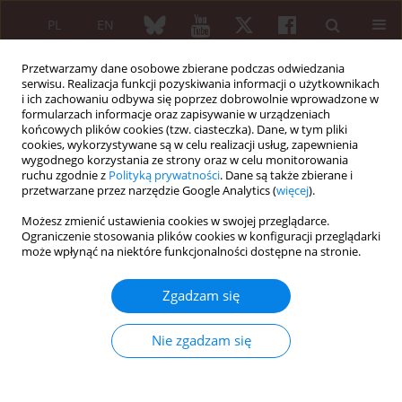
PL
EN
Przetwarzamy dane osobowe zbierane podczas odwiedzania
serwisu. Realizacja funkcji pozyskiwania informacji o użytkownikach
i ich zachowaniu odbywa się poprzez dobrowolnie wprowadzone w
formularzach informacje oraz zapisywanie w urządzeniach
końcowych plików cookies (tzw. ciasteczka). Dane, w tym pliki
cookies, wykorzystywane są w celu realizacji usług, zapewnienia
wygodnego korzystania ze strony oraz w celu monitorowania
Aktualizacja zaleceń postępowania...
ruchu zgodnie z
Polityką prywatności
. Dane są także zbierane i
przetwarzane przez narzędzie Google Analytics (
więcej
).
WYTYCZNE
Możesz zmienić ustawienia cookies w swojej przeglądarce.
Ograniczenie stosowania plików cookies w konfiguracji przeglądarki
Omówienie aktualizowanych w
może wpłynąć na niektóre funkcjonalności dostępne na stronie.
latach 2014–2015 rekomendacji
Zgadzam się
EULAR dotyczących oceny
Nie zgadzam się
ryzyka sercowo-naczyniowego u
chorych na reumatoidalne