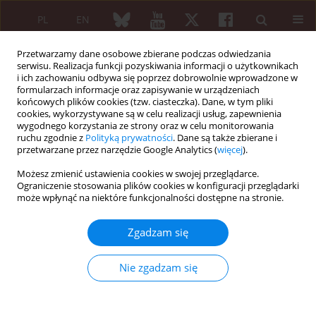
PL
EN
Przetwarzamy dane osobowe zbierane podczas odwiedzania
serwisu. Realizacja funkcji pozyskiwania informacji o użytkownikach
i ich zachowaniu odbywa się poprzez dobrowolnie wprowadzone w
formularzach informacje oraz zapisywanie w urządzeniach
końcowych plików cookies (tzw. ciasteczka). Dane, w tym pliki
cookies, wykorzystywane są w celu realizacji usług, zapewnienia
wygodnego korzystania ze strony oraz w celu monitorowania
XXV KONGRES POLSKIEGO TOWARZYSTWA...
ruchu zgodnie z
Polityką prywatności
. Dane są także zbierane i
przetwarzane przez narzędzie Google Analytics (
więcej
).
Możesz zmienić ustawienia cookies w swojej przeglądarce.
Ograniczenie stosowania plików cookies w konfiguracji przeglądarki
PIWI-interacting RNAs as
może wpłynąć na niektóre funkcjonalności dostępne na stronie.
supporting biomarkers of
Zgadzam się
rheumatoid arthritis
Nie zgadzam się
1
1
1
Marek Cieśla
,
Hubert Kubis
,
Bogdan Kolarz