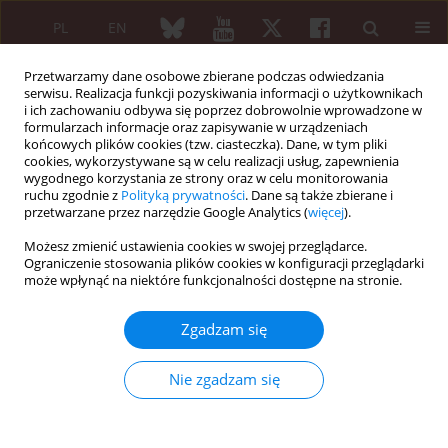
PL
EN
Przetwarzamy dane osobowe zbierane podczas odwiedzania
serwisu. Realizacja funkcji pozyskiwania informacji o użytkownikach
i ich zachowaniu odbywa się poprzez dobrowolnie wprowadzone w
formularzach informacje oraz zapisywanie w urządzeniach
końcowych plików cookies (tzw. ciasteczka). Dane, w tym pliki
cookies, wykorzystywane są w celu realizacji usług, zapewnienia
wygodnego korzystania ze strony oraz w celu monitorowania
1/2018 vol. 56
ruchu zgodnie z
Polityką prywatności
. Dane są także zbierane i
przetwarzane przez narzędzie Google Analytics (
więcej
).
ARTYKUŁ REDAKCYJNY
Możesz zmienić ustawienia cookies w swojej przeglądarce.
Ograniczenie stosowania plików cookies w konfiguracji przeglądarki
Polymyalgia rheumatica with
może wpłynąć na niektóre funkcjonalności dostępne na stronie.
normal values of both
Zgadzam się
erythrocyte sedimentation rate
Nie zgadzam się
and C-reactive protein
concentration at the time of