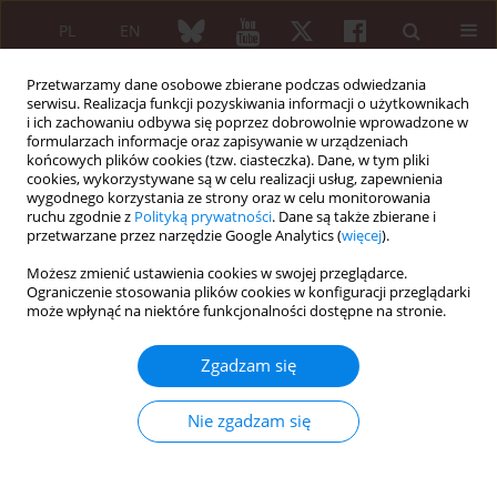
PL
EN
Przetwarzamy dane osobowe zbierane podczas odwiedzania
serwisu. Realizacja funkcji pozyskiwania informacji o użytkownikach
i ich zachowaniu odbywa się poprzez dobrowolnie wprowadzone w
formularzach informacje oraz zapisywanie w urządzeniach
końcowych plików cookies (tzw. ciasteczka). Dane, w tym pliki
cookies, wykorzystywane są w celu realizacji usług, zapewnienia
wygodnego korzystania ze strony oraz w celu monitorowania
4/2010 vol. 48
ruchu zgodnie z
Polityką prywatności
. Dane są także zbierane i
przetwarzane przez narzędzie Google Analytics (
więcej
).
Możesz zmienić ustawienia cookies w swojej przeglądarce.
Ograniczenie stosowania plików cookies w konfiguracji przeglądarki
Reklamy
może wpłynąć na niektóre funkcjonalności dostępne na stronie.
Zgadzam się
Więcej
Nie zgadzam się
Reumatologia 2010;48(4):288-289
Artykuł
(PDF)