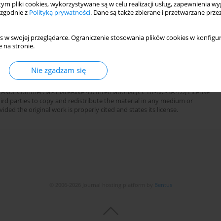
 tym pliki cookies, wykorzystywane są w celu realizacji usług, zapewnienia 
 zgodnie z
Polityką prywatności
. Dane są także zbierane i przetwarzane prze
s w swojej przeglądarce. Ograniczenie stosowania plików cookies w konfigur
 na stronie.
Nie zgadzam się
cji w Warszawie. This is an Open Access journal, all articles are
n-NonCommercial-ShareAlike 4.0 International (CC BY-NC-SA 4.0) License
third parties to copy and redistribute the material in any medium or
ded the original work is properly cited and states its license.
© 2006-2026 Journal hosting platform by
Bentus