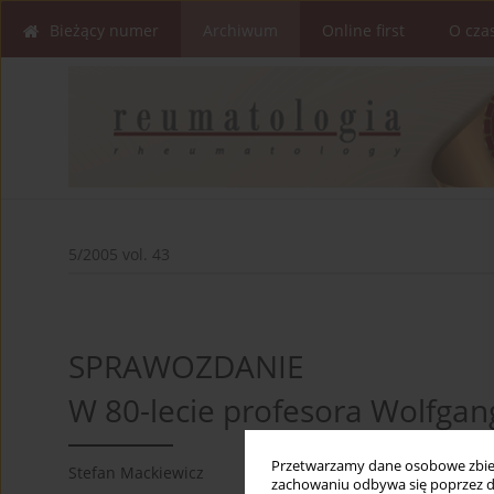
Bieżący numer
Archiwum
Online first
O cza
5/2005 vol. 43
SPRAWOZDANIE
W 80-lecie profesora Wolfgang
Przetwarzamy dane osobowe zbiera
Stefan Mackiewicz
zachowaniu odbywa się poprzez d