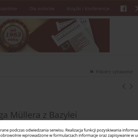
sopiśmie
Dla autorów
Książki i Konferencje
Pobierz cytowanie
a Müllera z Bazylei
ne podczas odwiedzania serwisu. Realizacja funkcji pozyskiwania informacj
obrowolnie wprowadzone w formularzach informacje oraz zapisywanie w u