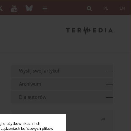
PL
EN
Wyślij swój artykuł
Archiwum
Dla autorów
Udostępnij
i o użytkownikach i ich
rządzeniach końcowych plików