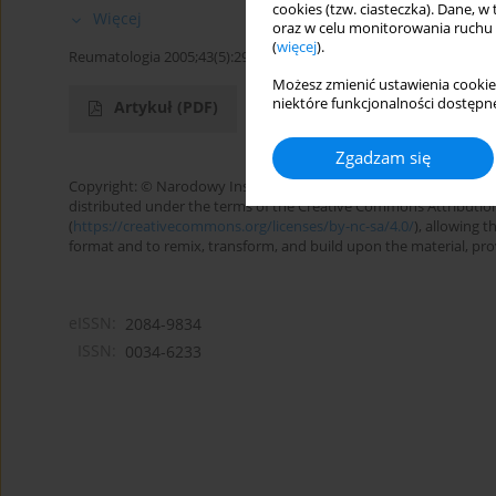
cookies (tzw. ciasteczka). Dane, w
Więcej
oraz w celu monitorowania ruchu
(
więcej
).
Reumatologia 2005;43(5):297
Możesz zmienić ustawienia cookie
niektóre funkcjonalności dostępne
Artykuł
(PDF)
Zgadzam się
Copyright: © Narodowy Instytut Geriatrii, Reumatologii i Rehabilita
distributed under the terms of the Creative Commons Attributio
(
https://creativecommons.org/licenses/by-nc-sa/4.0/
), allowing 
format and to remix, transform, and build upon the material, provi
eISSN:
2084-9834
ISSN:
0034-6233