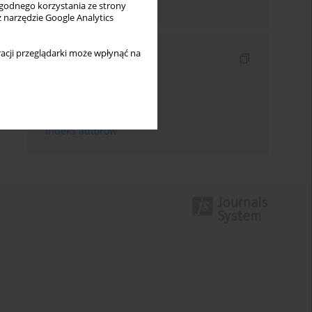
Wyślij mailem
wygodnego korzystania ze strony
z narzędzie Google Analytics
acji przeglądarki może wpłynąć na
Indeksy
Indeks słów kluczowych
Indeks dziedzin
Indeks autorów