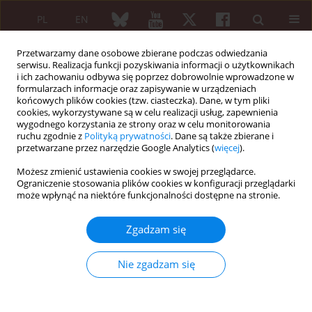
PL
EN
Przetwarzamy dane osobowe zbierane podczas odwiedzania
serwisu. Realizacja funkcji pozyskiwania informacji o użytkownikach
i ich zachowaniu odbywa się poprzez dobrowolnie wprowadzone w
formularzach informacje oraz zapisywanie w urządzeniach
końcowych plików cookies (tzw. ciasteczka). Dane, w tym pliki
cookies, wykorzystywane są w celu realizacji usług, zapewnienia
wygodnego korzystania ze strony oraz w celu monitorowania
2/2007 vol. 45
ruchu zgodnie z
Polityką prywatności
. Dane są także zbierane i
przetwarzane przez narzędzie Google Analytics (
więcej
).
Możesz zmienić ustawienia cookies w swojej przeglądarce.
Ograniczenie stosowania plików cookies w konfiguracji przeglądarki
Reumatoidalne zapalenie
może wpłynąć na niektóre funkcjonalności dostępne na stronie.
stawów – aspekty
Zgadzam się
fenomenologii
Nie zgadzam się
Stefan Mackiewicz