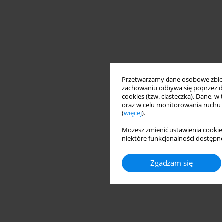
Przetwarzamy dane osobowe zbiera
zachowaniu odbywa się poprzez d
cookies (tzw. ciasteczka). Dane, w
oraz w celu monitorowania ruchu
(
więcej
).
Możesz zmienić ustawienia cookie
niektóre funkcjonalności dostępne
Zgadzam się