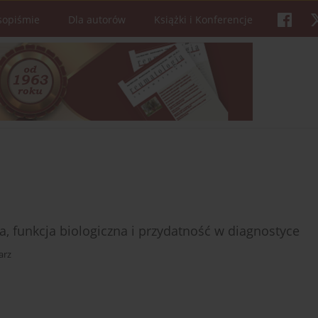
sopiśmie
Dla autorów
Książki i Konferencje
, funkcja biologiczna i przydatność w diagnostyce
arz