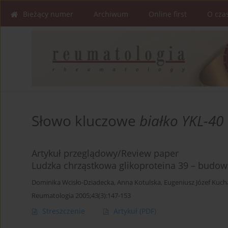
Bieżący numer
Archiwum
Online first
O cza
Słowo kluczowe
białko YKL-40
Artykuł przeglądowy/Review paper
Ludzka chrząstkowa glikoproteina 39 – budowa
Dominika Wcisło-Dziadecka
,
Anna Kotulska
,
Eugeniusz Józef Kuch
Reumatologia 2005;43(3):147-153
Streszczenie
Artykuł
(PDF)