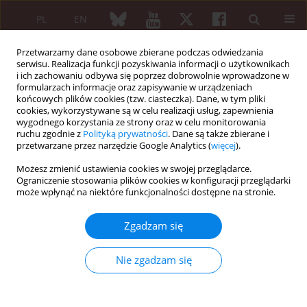
PL
EN
Przetwarzamy dane osobowe zbierane podczas odwiedzania
serwisu. Realizacja funkcji pozyskiwania informacji o użytkownikach
i ich zachowaniu odbywa się poprzez dobrowolnie wprowadzone w
formularzach informacje oraz zapisywanie w urządzeniach
końcowych plików cookies (tzw. ciasteczka). Dane, w tym pliki
cookies, wykorzystywane są w celu realizacji usług, zapewnienia
wygodnego korzystania ze strony oraz w celu monitorowania
Słowo kluczowe
cell therapy
ruchu zgodnie z
Polityką prywatności
. Dane są także zbierane i
przetwarzane przez narzędzie Google Analytics (
więcej
).
PRACA ORYGINALNA
Możesz zmienić ustawienia cookies w swojej przeglądarce.
Role of cryopreserved multipotent
Ograniczenie stosowania plików cookies w konfiguracji przeglądarki
może wpłynąć na niektóre funkcjonalności dostępne na stronie.
mesenchymal stromal cells in
modulation of some indices of cell
Zgadzam się
immunity in adjuvant arthritis
Dmytro Vvedenskyi
,
Nataliia Volkova
,
Natalya Babenko
,
Yulia Gaevska
,
Nie zgadzam się
Mariia Yukhta
,
Anatoliy Goltsev
Reumatologia 2022;60(3):213-219
DOI
:
https://doi.org/10.5114/reum.2022.117842