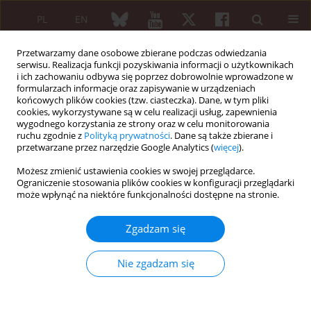
PL
EN
Przetwarzamy dane osobowe zbierane podczas odwiedzania
serwisu. Realizacja funkcji pozyskiwania informacji o użytkownikach
i ich zachowaniu odbywa się poprzez dobrowolnie wprowadzone w
formularzach informacje oraz zapisywanie w urządzeniach
końcowych plików cookies (tzw. ciasteczka). Dane, w tym pliki
cookies, wykorzystywane są w celu realizacji usług, zapewnienia
wygodnego korzystania ze strony oraz w celu monitorowania
Słowo kluczowe
differential
ruchu zgodnie z
Polityką prywatności
. Dane są także zbierane i
diagnosis
przetwarzane przez narzędzie Google Analytics (
więcej
).
Możesz zmienić ustawienia cookies w swojej przeglądarce.
Ograniczenie stosowania plików cookies w konfiguracji przeglądarki
PRACA PRZEGLĄDOWA
może wpłynąć na niektóre funkcjonalności dostępne na stronie.
Diagnostyka różnicowa idiopatycznych miopatii
zapalnych u dorosłych - pierwszy krok w
Zgadzam się
podejściu do pacjentów z osłabieniem siły
mięśniowej.
Nie zgadzam się
Piotr Szczęsny
,
Katarzyna Świerkocka
,
Marzena Olesińska
Reumatologia 2018;56(5):307-315
DOI
:
https://doi.org/10.5114/reum.2018.79502