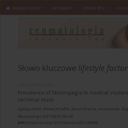
Bieżący numer
Archiwum
Online first
O cza
Słowo kluczowe
lifestyle facto
PRACA ORYGINALNA
Prevalence of fibromyalgia in medical students 
sectional study
Agastya Patel
,
Ahmed Al-Saffar
,
Manvi Sharma
,
Anna Masiak
,
Zbi
Reumatologia 2021;59(3):138-145
DOI
:
https://doi.org/10.5114/reum.2021.106908