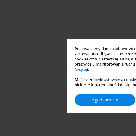
Przetwarzamy dane osobowe zbiera
zachowaniu odbywa się poprzez d
cookies (tzw. ciasteczka). Dane, w
oraz w celu monitorowania ruchu
(
więcej
).
Możesz zmienić ustawienia cookie
niektóre funkcjonalności dostępne
Zgadzam się