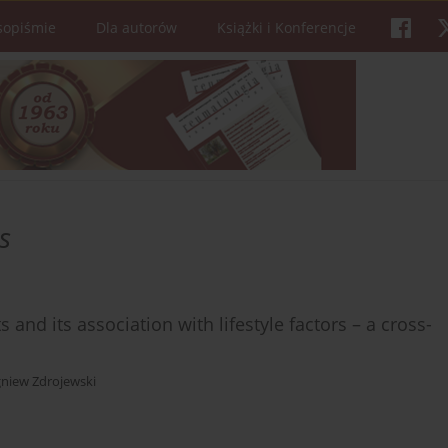
sopiśmie
Dla autorów
Książki i Konferencje
rs
and its association with lifestyle factors – a cross-
gniew Zdrojewski